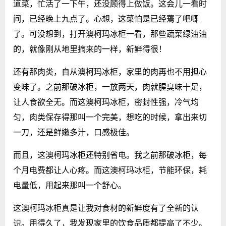
道菜，忙活了一下午，还没顾得上做饭。这会儿一看时
间，已经晚上九点了。心想，这菜怕是已经蔫了吧唧
了。可没想到，打开澳柯玛冰柜一看，那些蔬菜绿油油
的，就像刚从地里摘来的一样，新鲜得很！
还有那肉类，自从澳柯玛冰柜，家里的肉再也不用担心
变味了。之前那破冰柜，一放两天，肉就腥臭味十足，
让人食欲全无。而这澳柯玛冰柜，密封性强，冷气均
匀，肉类保存得那叫一个完美，想吃的时候，拿出来切
一刀，还是鲜嫩多汁，口感极佳。
而且，这澳柯玛冰柜还特别省电。我之前那破冰柜，每
个月电费都让人心疼。而这澳柯玛冰柜，节能环保，耗
电量低，用起来那叫一个舒心。
这澳柯玛冰柜真是让我对食材的新鲜度有了全新的认
识。用得久了，我发现家里的饮食品质都提高了不少。