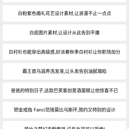
白粉紫色婚礼花艺设计素材,让浪漫不止一点点
白底图片素材,让设计从此告别平庸
白衬衫也能穿出高级感,好派春秋季白衬衫让你职场加分
霸王首乌滋养洗发液,让头发告别油腻塌陷
爸爸的特别日子,这款巴芙客创意酒蛋糕让他惊喜不已
钯金戒指 Fanci范琦莫比乌斯环,简约又特别的设计