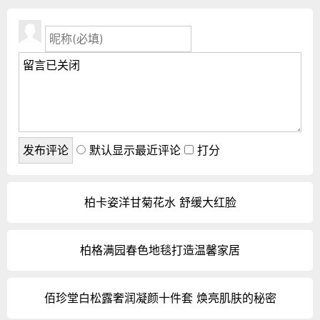
默认显示最近评论
打分
柏卡姿洋甘菊花水 舒缓大红脸
柏格满园春色地毯打造温馨家居
佰珍堂白松露奢润凝颜十件套 焕亮肌肤的秘密