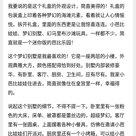
我要说的是这个礼盒的外观设计，简直美得的！礼盒的
包装盒上印着各种梦幻的海滩元素，看着就让人心情愉
悦。拆开礼盒，里面的东西更是让我惊喜连连。小芭比
娃娃、梦幻别墅、幻马里布沙滩玩具，一样都不少，简
直就是一个迷你版的芭比乐园！
这个梦幻别墅是我最喜欢的！它是一座两层的小楼，外
观典雅大方，颜色搭配得恰到好处。别墅内部装修豪
华，有卧室、客厅、厨房、卫生间，应有尽有。我家小
芭比娃娃住进去，简直就像住在皇宫里一样，幸福得
的。
说起这个别墅的细节，不得不提一下。卧室里有一张粉
色的大床，床单、被罩都是蕾丝边的，超级梦幻。客厅
里有一张圆桌，上面摆着各种小餐具，仿佛在邀请小芭
比娃娃们开派对。厨房里还有一个小烤箱，可以给小芭