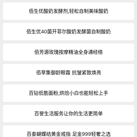
佰生优酸奶发酵剂,轻松自制美味酸奶
佰生优40菌开菲尔酸奶发酵菌自制酸奶
佰芳源玫瑰按摩精油全身通经络
佰草集御龄眼霜 抗皱紧致焕亮
百钻低筋面粉,烘焙小白也能轻松上手
百誉生活服务让你的生活更简单
百泰蝴蝶结黄金戒指 足金999轻奢之选