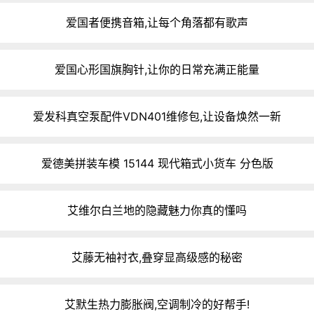
爱国者便携音箱,让每个角落都有歌声
爱国心形国旗胸针,让你的日常充满正能量
爱发科真空泵配件VDN401维修包,让设备焕然一新
爱德美拼装车模 15144 现代箱式小货车 分色版
艾维尔白兰地的隐藏魅力你真的懂吗
艾藤无袖衬衣,叠穿显高级感的秘密
艾默生热力膨胀阀,空调制冷的好帮手!