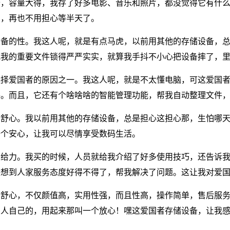
备，容量大得，我存了好多电影、音乐和照片，都没觉得它有什
了，再也不用担心等半天了。
设备的性。我这人呢，就是有点马虎，以前用其他的存储设备，
把我的重要文件锁得严严实实，就算我手抖不小心把设备摔了，
选择爱国者的原因之一。我这人呢，就是不太懂电脑，可这爱国
手。而且，它还有个啥啥啥的智能管理功能，帮我自动整理文件
个舒心。我以前用其他的存储设备，总是担心这担心那，生怕哪
一个安心，让我可以尽情享受数码生活。
当给力。我买的时候，人员就给我介绍了好多使用技巧，还告诉
没想到人家服务态度好得不得了，帮我解决了问题。这让我对爱
舒心，不仅颜值高，实用性强，而且性高，操作简单，售后服务好
国人自己的，用起来那叫一个放心！嘿这爱国者存储设备，让我