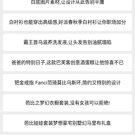
白底图片素材,让设计从此告别平庸
白衬衫也能穿出高级感,好派春秋季白衬衫让你职场加分
霸王首乌滋养洗发液,让头发告别油腻塌陷
爸爸的特别日子,这款巴芙客创意酒蛋糕让他惊喜不已
钯金戒指 Fanci范琦莫比乌斯环,简约又特别的设计
芭比之梦幻衣橱套装,没有女孩可以拒绝!
芭比娃娃套装梦想豪宅别墅幻马里布礼盒