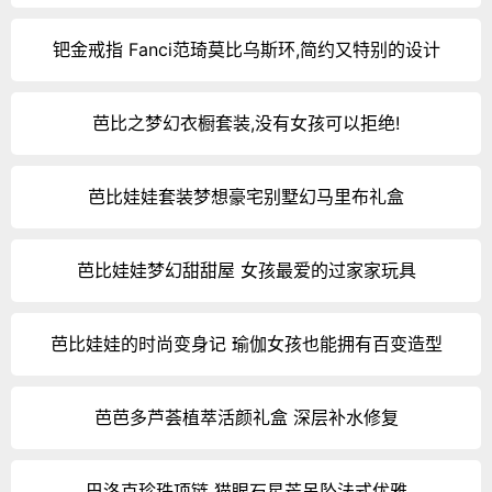
钯金戒指 Fanci范琦莫比乌斯环,简约又特别的设计
芭比之梦幻衣橱套装,没有女孩可以拒绝!
芭比娃娃套装梦想豪宅别墅幻马里布礼盒
芭比娃娃梦幻甜甜屋 女孩最爱的过家家玩具
芭比娃娃的时尚变身记 瑜伽女孩也能拥有百变造型
芭芭多芦荟植萃活颜礼盒 深层补水修复
巴洛克珍珠项链 猫眼石星芒吊坠法式优雅