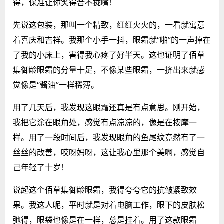
得，保准让你笑得合不拢嘴！
先说这包装，那叫一个精致，红红火火的，一看就寓意
着喜庆和吉祥。我那个小手一抖，眼霜就“啪”的一声掉在
了我的小床上，害得我心疼了好半天。这也证明了佰草
集御龄眼霜的分量十足，不像某些眼霜，一挤出来就感
觉像是“酱油”一样稀薄。
用了几天后，我发现这眼霜还真是有点意思。刚开始，
我把它涂在眼角处，感觉有点凉凉的，像是在按摩一
样。用了一段时间后，我发现眼角的鱼尾纹竟然有了一
丝丝的改善，哎呀妈呀，这让我心里那个美啊，感觉自
己年轻了十岁！
说起这个佰草集御龄眼霜，我得夸夸它的抗皱紧致效
果。我这人呢，平时就是对着电脑工作，眼下的皮肤松
弛得，眼袋也像是在一样，总是挂着。用了这款眼霜