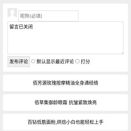
默认显示最近评论
打分
佰芳源玫瑰按摩精油全身通经络
佰草集御龄眼霜 抗皱紧致焕亮
百钻低筋面粉,烘焙小白也能轻松上手