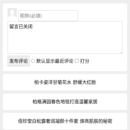
默认显示最近评论
打分
柏卡姿洋甘菊花水 舒缓大红脸
柏格满园春色地毯打造温馨家居
佰珍堂白松露奢润凝颜十件套 焕亮肌肤的秘密