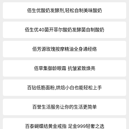
佰生优酸奶发酵剂,轻松自制美味酸奶
佰生优40菌开菲尔酸奶发酵菌自制酸奶
佰芳源玫瑰按摩精油全身通经络
佰草集御龄眼霜 抗皱紧致焕亮
百钻低筋面粉,烘焙小白也能轻松上手
百誉生活服务让你的生活更简单
百泰蝴蝶结黄金戒指 足金999轻奢之选