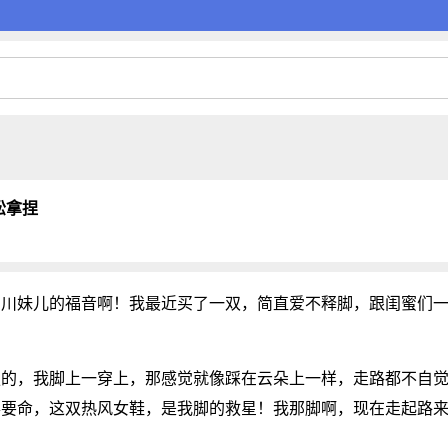
松拿捏
四川妹儿的福音啊！我最近买了一双，简直爱不释脚，跟闺蜜们
。
服的，我脚上一穿上，那感觉就像踩在云朵上一样，走路都不自
得要命，这双热风女鞋，是我脚的救星！我那脚啊，现在走起路