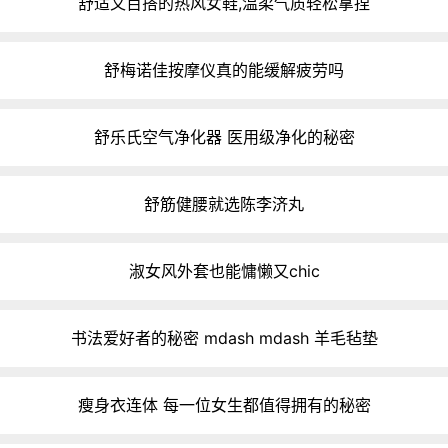
舒适又百搭的热风女鞋,温柔气质轻松拿捏
舒梅诺佳按摩仪真的能缓解疲劳吗
舒乐氏空气净化器 医用级净化的秘密
舒筋健腰就选陈李济丸
淑女风外套也能慵懒又chic
书法爱好者的秘密 mdash mdash 羊毛毡垫
瘦身衣连体 每一位女生都值得拥有的秘密