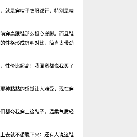
嘛，就是穿啥子衣服都行，特别是咱
以前穿高跟鞋那么担心崴脚。而且鞋
辣的性格形成鲜明对比，简直太带劲
已，性价比超高！我闺蜜都说我买了
，那种黏黏的感觉让人难受，现在穿
友们都夸我穿上这鞋子，温柔气质轻
穿上去就不想脱下来；还有人说这鞋