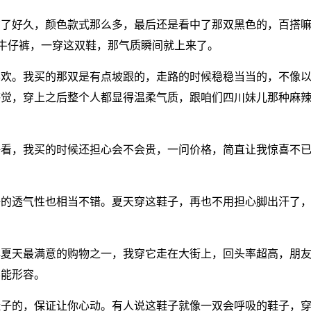
结了好久，颜色款式那么多，最后还是看中了那双黑色的，百搭
牛仔裤，一穿这双鞋，那气质瞬间就上来了。
喜欢。我买的那双是有点坡跟的，走路的时候稳稳当当的，不像
感觉，穿上之后整个人都显得温柔气质，跟咱们四川妹儿那种麻
好看，我买的时候还担心会不会贵，一问价格，简直让我惊喜不
子的透气性也相当不错。夏天穿这鞋子，再也不用担心脚出汗了
年夏天最满意的购物之一，我穿它走在大街上，回头率超高，朋
不能形容。
鞋子的，保证让你心动。有人说这鞋子就像一双会呼吸的鞋子，