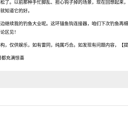
轻松了。以前那种手忙脚乱、担心钩子掉的场景，现在回想起来
了就知道它的好。
河边继续我的钓鱼大业呢。这环锚鱼钩连接器，咱们下次钓鱼再
评论区见！
虚构，仅供娱乐，如有雷同，纯属巧合。如发现有问题内容，
【
餐都充满惊喜