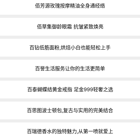
佰芳源玫瑰按摩精油全身通经络
佰草集御龄眼霜 抗皱紧致焕亮
百钻低筋面粉,烘焙小白也能轻松上手
百誉生活服务让你的生活更简单
百泰蝴蝶结黄金戒指 足金999轻奢之选
百思图波士顿包,复古与实用的完美结合
百瑞德香水的独特魅力,从第一喷就爱上