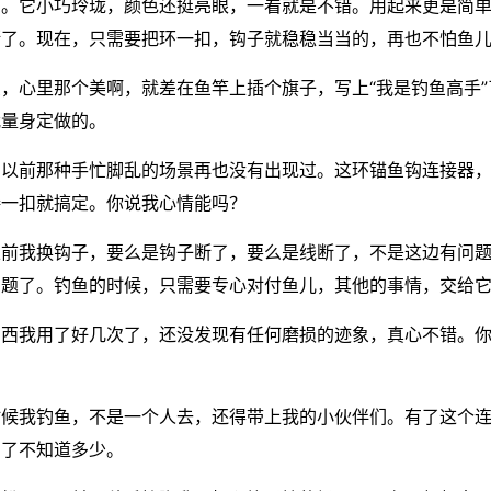
了。它小巧玲珑，颜色还挺亮眼，一看就是不错。用起来更是简
断了。现在，只需要把环一扣，钩子就稳稳当当的，再也不怕鱼
，心里那个美啊，就差在鱼竿上插个旗子，写上“我是钓鱼高手
我量身定做的。
，以前那种手忙脚乱的场景再也没有出现过。这环锚鱼钩连接器
接一扣就搞定。你说我心情能吗？
以前我换钩子，要么是钩子断了，要么是线断了，不是这边有问
题了。钓鱼的时候，只需要专心对付鱼儿，其他的事情，交给它
东西我用了好几次了，还没发现有任何磨损的迹象，真心不错。
时候我钓鱼，不是一个人去，还得带上我的小伙伴们。有了这个
高了不知道多少。