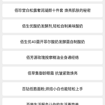
佰珍堂白松露奢润凝颜十件套 焕亮肌肤的秘密
佰生优酸奶发酵剂,轻松自制美味酸奶
佰生优40菌开菲尔酸奶发酵菌自制酸奶
佰芳源玫瑰按摩精油全身通经络
佰草集御龄眼霜 抗皱紧致焕亮
百钻低筋面粉,烘焙小白也能轻松上手
百誉生活服务让你的生活更简单