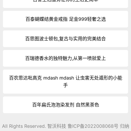
百泰蝴蝶结黄金戒指 足金999轻奢之选
百思图波士顿包,复古与实用的完美结合
百瑞德香水的独特魅力,从第一喷就爱上
百农思达吡高克 mdash mdash 让虫害无处遁形的小能
手
百年扁氏泡泡染发剂 自然黑茶色
All Rights Reserved. 智沃科技
鲁ICP备2022008068号
归纳