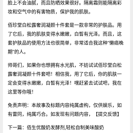
脸上不会油腻，而且防晒效果很好。隔离霜则能隔离彩
妆和空气中的有害物质，保护我的肌肤。
佰珍堂白松露奢润凝颜十件套是一款非常的护肤品。用
了它后，我的肌肤变得水嫩嫩，白皙有光泽。而且，这
套护肤品的使用方法也很简单，非常适合我这种“懒癌晚
期”的人。
帅哥们，如果你也想拥有水光肌，不妨试试佰珍堂白松
露奢润凝颜十件套吧！相信我，用了它后，你的肌肤一
定会变得水嫩嫩，白皙有光泽！嘿赶紧去试试吧，我在
这里等你哦！
免责声明：本故事及标题内容纯属虚构，仅供娱乐，如
有雷同，纯属巧合。如发现有问题内容，
【提交反馈】
下一篇：
佰生优酸奶发酵剂,轻松自制美味酸奶