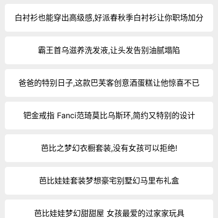
白衬衫也能穿出高级感,好派春秋季白衬衫让你职场加分
霸王首乌滋养洗发液,让头发告别油腻塌陷
爸爸的特别日子,这款巴芙客创意酒蛋糕让他惊喜不已
钯金戒指 Fanci范琦莫比乌斯环,简约又特别的设计
芭比之梦幻衣橱套装,没有女孩可以拒绝!
芭比娃娃套装梦想豪宅别墅幻马里布礼盒
芭比娃娃梦幻甜甜屋 女孩最爱的过家家玩具