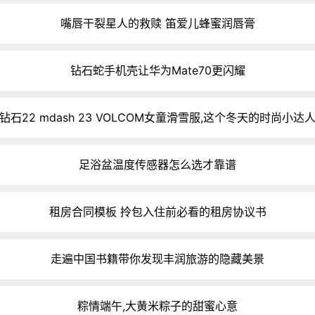
嘴唇干裂星人的救赎 笛爱儿蜂蜜润唇膏
钻石蛇手机壳让华为Mate70更闪耀
钻石22 mdash 23 VOLCOM女童滑雪服,这个冬天的时尚小达
足浴盆温度传感器怎么选才靠谱
租房合同模板 拎包入住前必看的租房协议书
走遍中国书籍带你发现丰润旅游的隐藏美景
粽情端午,大黄米粽子的甜蜜心意