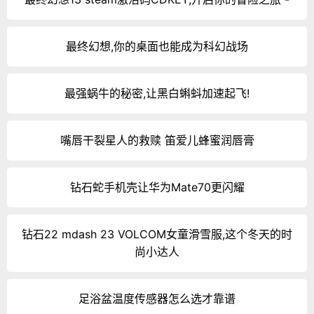
最终幻想,你的桌面也能成为科幻战场
最强蜗牛的秘密,让黑白蝌蚪加速起飞!
嘴唇干裂星人的救赎 笛爱儿蜂蜜润唇膏
钻石蛇手机壳让华为Mate70更闪耀
钻石22 mdash 23 VOLCOM女童滑雪服,这个冬天的时
尚小达人
足浴盆温度传感器怎么选才靠谱