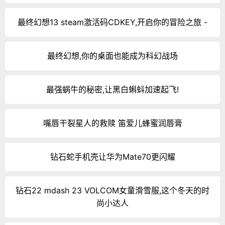
最终幻想13 steam激活码CDKEY,开启你的冒险之旅 -
最终幻想,你的桌面也能成为科幻战场
最强蜗牛的秘密,让黑白蝌蚪加速起飞!
嘴唇干裂星人的救赎 笛爱儿蜂蜜润唇膏
钻石蛇手机壳让华为Mate70更闪耀
钻石22 mdash 23 VOLCOM女童滑雪服,这个冬天的时
尚小达人