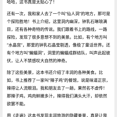
哈哈，这书真是太贴心了！
还有一次，我和家人去了一个叫“仙人洞”的地方，那可是
个探险胜地！书上介绍，这里洞内幽深，钟乳石琳琅满
目，还有各种奇特的传说。我们跟着书上的路线，一路
探险，发现了很多意想不到的美景。比如，有个地方叫
“水晶宫”，那里的钟乳石晶莹剔透，像极了童话世界。还
有个地方叫“蝙蝠洞”，洞里的蝙蝠成群结队，叫声此起彼
伏，让人不禁感叹大自然的神奇。
除了这些美景，这本书还介绍了丰润的各种美食。比
如，书上推荐了一家叫“辣子鸡”的餐馆，说是味道正宗，
辣得让人流眼泪。我和朋友去了一趟，果然名不虚传！
那辣子鸡，鸡肉鲜嫩多汁，辣得我们满头大汗，却依然
欲罢不能。
用《走遍》这本书发现丰润旅游的隐藏美景，真是让我