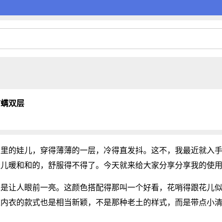
防螨双层
家里的娃儿，穿得薄薄的一层，冷得直发抖。这不，我最近就入
娃儿暖和和的，舒服得不得了。今天就来给大家分享分享我的使
真是让人眼前一亮。这颜色搭配得那叫一个好看，花哨得跟花儿
这内衣的款式也是相当新颖，不是那种老土的样式，而是带点小