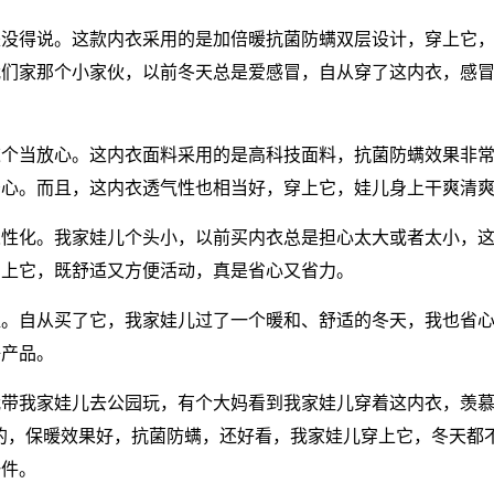
是没得说。这款内衣采用的是加倍暖抗菌防螨双层设计，穿上它
我们家那个小家伙，以前冬天总是爱感冒，自从穿了这内衣，感
这个当放心。这内衣面料采用的是高科技面料，抗菌防螨效果非
少心。而且，这内衣透气性也相当好，穿上它，娃儿身上干爽清
人性化。我家娃儿个头小，以前买内衣总是担心太大或者太小，
穿上它，既舒适又方便活动，真是省心又省力。
值。自从买了它，我家娃儿过了一个暖和、舒适的冬天，我也省
好产品。
我带我家娃儿去公园玩，有个大妈看到我家娃儿穿着这内衣，羡
的，保暖效果好，抗菌防螨，还好看，我家娃儿穿上它，冬天都
一件。