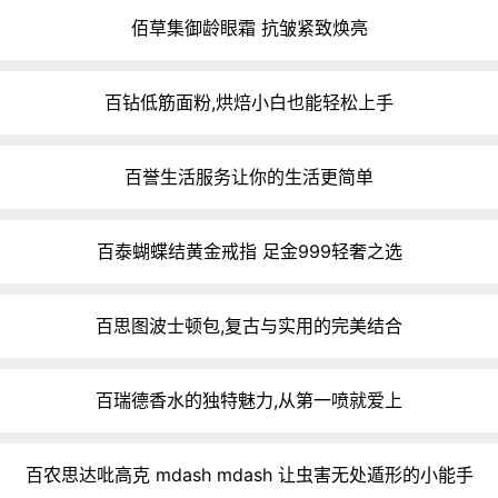
佰草集御龄眼霜 抗皱紧致焕亮
百钻低筋面粉,烘焙小白也能轻松上手
百誉生活服务让你的生活更简单
百泰蝴蝶结黄金戒指 足金999轻奢之选
百思图波士顿包,复古与实用的完美结合
百瑞德香水的独特魅力,从第一喷就爱上
百农思达吡高克 mdash mdash 让虫害无处遁形的小能手