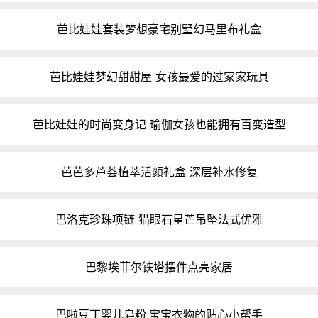
芭比娃娃套装梦想豪宅别墅幻马里布礼盒
芭比娃娃梦幻甜甜屋 女孩最爱的过家家玩具
芭比娃娃的时尚变身记 瑜伽女孩也能拥有百变造型
芭芭多芦荟植萃活颜礼盒 深层补水修复
巴洛克珍珠项链 猫眼石星芒吊坠法式优雅
巴黎埃菲尔铁塔摆件点亮家居
巴啦豆丁婴儿皂粉,宝宝衣物的贴心小帮手