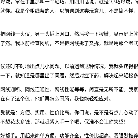
玲珑，拿在手里那叫一个轻巧。用四川话说，就是“小巧玲珑，
看就懂。我是个粗线条的人，以前遇到这类玩意儿，不是搞不懂
。把网线一头仪，另一头插上网口，然后按一下按键，显示屏上
目了然。我以前检查网线，不是把网线拆了又拆，就是用那个老
时候还时不时地出点儿小问题。以前遇到这种情况，我就头疼得
查一下，就知道是哪里出了问题，然后对症下药，解决起来轻松
如网线通断、网线连通性、网线性能等等，简直是无所不能。我
现在有了这个仪，他们再怎么闹腾，我也能轻松应对。
感受就是：方便、实用、性价比高。你们说，是不是有点儿心动
又不想花太多钱，那就赶紧入手一个吧，保准不会让你失望！
的好帮手。用起来简单方便，功能齐全，性价比超高。我强烈推